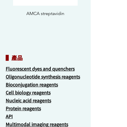
AMCA streptavidin
▌產品
Fluorescent dyes and quenchers
Oligonucleotide synthesis reagents
Bioconjugation reagents
Cell biology reagents
Nucleic acid reagents
Protein reagents
API
Multimodal imaging reagents