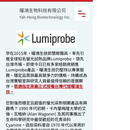
曜鴻生物科技有限公司
Yah-Hong Biotechnology Inc.
早在2015年，曜鴻生技即慧眼獨具，率先引
進全球知名螢光試劑品牌Lumiprobe，領先
台灣市場。即使今日已有多家經銷商銷售
Lumiprobe產品，曜鴻生技仍堅持以專業服
務、穩定品質與最具競爭力的價格，持續成為
台灣實驗室與研究人員最值得信賴的首選夥
伴。
敬請指定原廠正式授權台灣代理曜鴻生
技
。
您對強而穩定且超值的螢光染劑相關產品有興
趣嗎？ 1990 年代初期，卡內基梅隆大學的艾
倫·瓦格納 (Alan Wagoner) 及其同事推出了
生命科學研究中最受歡迎的花青染料
Cyanine。這些染料是自 1970 年代以來用於