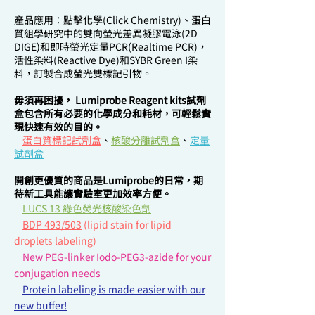
產品應用：點擊化學(Click Chemistry)、蛋白
質組學研究中的雙向螢光差異凝膠電泳(2D
DIGE)和即時螢光定量PCR(Realtime PCR)，
活性染料(Reactive Dye)和SYBR Green I染
料，訂製合成螢光雙標記引物。
毋須再困擾， Lumiprobe Reagent kits試劑
盒包含所有必要的化學成分和耗材，可輕鬆實
現快速有效的目
的。
蛋白質標記試劑盒
、
核酸分離試劑盒
、
定量
試劑盒
開創更優質的商品是Lumiprobe的日常，期
待新工具能讓實驗室更加效率方便。
LUCS 13 綠色熒光核酸染色劑
BDP 493/503
(lipid stain for lipid
droplets labeling)
New PEG-linker Iodo-PEG3-azide for your
conjugation needs
Protein labeling is made easier with our
new buffer!