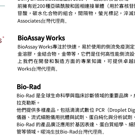
前擁有近200種亞磷酰胺和固相連接單體（用於寡核
苷酸，碳水化合物的組合，間隔物，螢光標記，淬滅
Associates
台灣代理商。
BioAssay Works
BioAssay Works專注於快速，易於使用的側流免
金溶膠，金結合物，金帶等，它們是任何高性能側流設
上我們在開發和製造方面的專業知識，可提供卓
Works
台灣代理商。
Bio-Rad
Bio-Rad 是全球生命科學與臨床診斷領域的重要品
拉克勒斯。
他們提供多樣產品，包括滴滴式數位 PCR（Droplet Digi
儀器、流式細胞儀用抗體與試劑、蛋白純化與分析試劑
Bio-Rad 的產品廣泛應用於基因表達、蛋白質組學
管等領域。
Bio-Rad
曜鴻生技
台灣代理商。