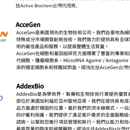
技Active Biochem台灣代理商。
AcceGen
AcceGen是美國領先的生物技術公司。我們自豪地為
特殊成分市場開發創新技術。我們致力於提供具有全球
術的最佳產品和服務，以提高整體生活質量。
AcceGen在細胞和基因組研究方面積累了豐富的專業
代細胞，腫瘤細胞系，MicroRNA Agomir / Anta
染的穩定細胞系和核酸試劑盒。
AcceGen
曜鴻生技
台灣
AddexBio
AddexBio是為學術界，製藥和生物技術行業提供優
部位於美國加利福尼亞州聖地亞哥，我們在提供具有成
品方面處於穩固的位置。基於我們的流水線模式，一站
的IP權利保護，我們提供了滿足客戶需求的全面服務
諮詢，以幫助您進行項目管理和執行。我們以能力和信
最高質量的臨床前候選藥物。
AddexBio
曜鴻生技
台灣代