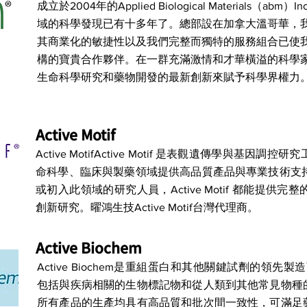
成立於2004年的Applied Biological Materials（
域的科學發現已有十多年了。總部設在加拿大溫哥華，
其商業化的敏捷性以及我們完整而獨特的服務組合已使
構的寶貴合作夥伴。在一群充滿激情和才華橫溢的科學家
生命科學研究和藥物開發的最新創新來賦予科學界權力。
Active Motif
Active MotifActive Motif 是表觀遺傳學與基
命科學、臨床與製藥領域提供高品質產品與專業技術支
或初入此領域的研究人員，Active Motif 都能提供
創新研究。曜鴻生技Active Motif台灣代理商。
Active Biochem
Active Biochem是重組蛋白和其他關鍵試劑的領先製造商
包括與疾病相關的生物標記物和從人類到其他常見物種
所有產品的生產均具有高品質和批次間一致性，可滿足