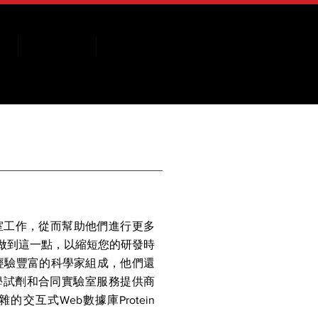
壇
關於曜鴻
More
實驗室工作，從而幫助他們進行更多
做到這一點，以縮短您的研發時
組經驗豐富的科學家組成，他們還
學試劑和合同實驗室服務提供商
的交互式Web數據庫Protein