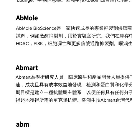
Lounge。生物信息學。曜鴻生技Abeomics台灣代理商
AbMole
AbMole BioScience是一家快速成長的專業抑製劑
試劑，例如激酶抑製劑，用於實驗室研究。我們在庫存中獨
HDAC，PI3K，細胞凋亡和更多信號通路抑製劑。曜鴻生
Abmart
Abmart為學術研究人員，臨床醫生和產品開發人員提
速，成功且具有成本效益地發現，檢測和蛋白質和化學
期目標是建立一種抗體民主體系，以便任何具有任何分
得起地獲得所需的單克隆抗體。曜鴻生技Abmart台灣代
abm