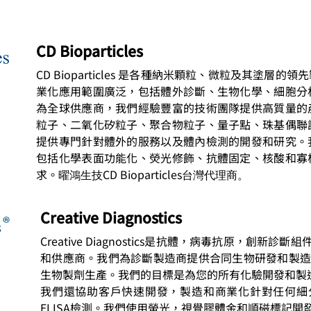
CD Bioparticles
CD Bioparticles 是各種納米顆粒、微粒及其塗層
業化應用範圍廣泛，包括體外診斷、生物化學、細胞分
為全球供應商，我們經驗豐富的技術團隊提供高質量的
粒子、二氧化矽粒子、聚合物粒子、量子點、珠基偶聯
提供專門針對體外的服務以及體內檢測的開發和研究。
包括化學表面功能化、熒光修飾、抗體固定、核酸和寡
求。
CD Bioparticles
曜鴻生技
台灣代理商。
Creative Diagnostics
Creative Diagnostics是抗體，病毒抗原，創新
和供應商。我們為診斷製造商提供合同生物研發和製造
生物製劑生產。我們的目標是為您的所有化驗開發和製
我們還協助客戶快速開發，製造和商業化針對任何細
ELISA檢測。我們使用螢光，視覺膠體金和順磁標記