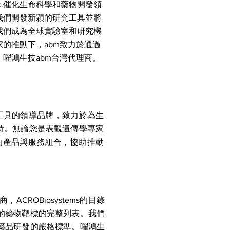
abm）Inc.催化生命科學和藥物開發領
我們開發新穎的研究工具並將
我們成為全球實驗室和研究機
的推動下，abm致力於通過
曜鴻生技abm台灣代理商。
因調控研究工具的領導品牌，致力於為生
持。無論您是表觀遺傳學專家
完整的產品與服務組合，協助推動
，ACROBiosystems的目錄
的藥物靶標的完整列表。我們
藥品研發的嚴格標準。曜鴻生