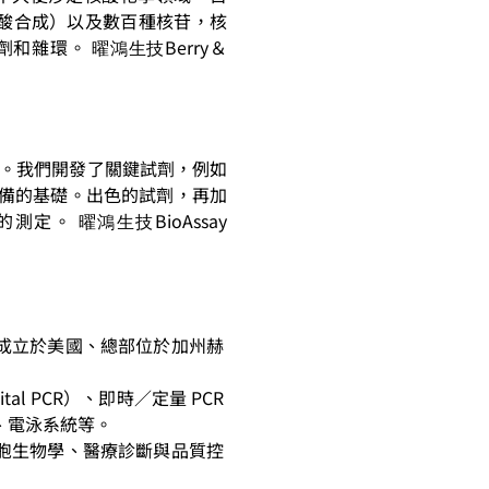
苷酸合成）以及數百種核苷，核
劑和雜環。
Berry＆
曜鴻生技
疫測定。我們開發了關鍵試劑，例如
備的基礎。出色的試劑，再加
越的測定。
BioAssay
曜鴻生技
牌，成立於美國、總部位於加州赫
tal PCR）、即時／定量 PCR
、電泳系統等。
、細胞生物學、醫療診斷與品質控