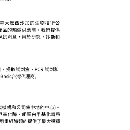
.是一家位於加拿大密西沙加的生物技術公
基產品的驕傲供應商。我們提供
ISA試劑盒，用於研究，診斷和
酸、提取試劑盒、PCR 試劑和
 Basic
台灣代理商。
學研究機構和公司集中地的中心)。
甲基化酶、組蛋白甲基化轉移
研髮用重組酶類的提供了最大選擇