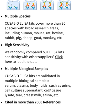
Multiple Species
CUSABIO ELISA kits cover more than 30
species with broad research areas,
including human, mouse, rat, bovine,
rabbit, pig, sheep, goat, monkey, etc.
High Sensitivity
We randomly compared our ELISA kits
sensitivity with other suppliers'.
Click
here
to read the data.
Multiple Biological Samples
CUSABIO ELISA kits are validated in
multiple biological samples:
serum, plasma, body fluids, such as urine,
cell culture supernatant, cell/ tissue
lysate, tear, breast milk, saliva, etc.
Cited in more than 7000 References