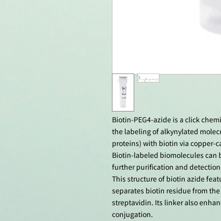
Biotin-PEG4-azide is a click chemi
the labeling of alkynylated molec
proteins) with biotin via copper-c
Biotin-labeled biomolecules can b
further purification and detection
This structure of biotin azide fea
separates biotin residue from the 
streptavidin. Its linker also enhan
conjugation.