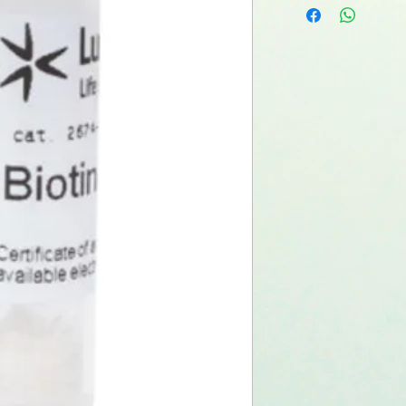
Molecular formula:
2674-100mg
Solubility:
2674-1g
Quality control:
Storage conditions