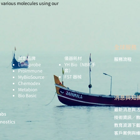
 various molecules using our
全球服務
試劑品牌
儀器耗材
服務流程
Lumiprobe
YH Bio
（NBR 手
套）
Proimmune
FST 器械
MyBioSource
Chemodex
Metabion
Bio Basic
​消息與知
最新消息與
abs
技術資訊／
gnostics
教育資源下
客戶案例與