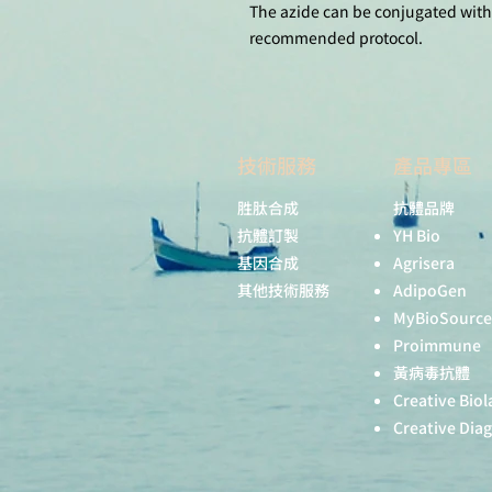
The azide can be conjugated with
recommended protocol.
技術服務
產品專區
胜肽合成
抗體品牌
抗體訂製
YH Bio
基因合成
Agrisera
其他技術服務
AdipoGen
MyBioSource
Proimmune
黃病毒抗體
Creative Biol
Creative Dia