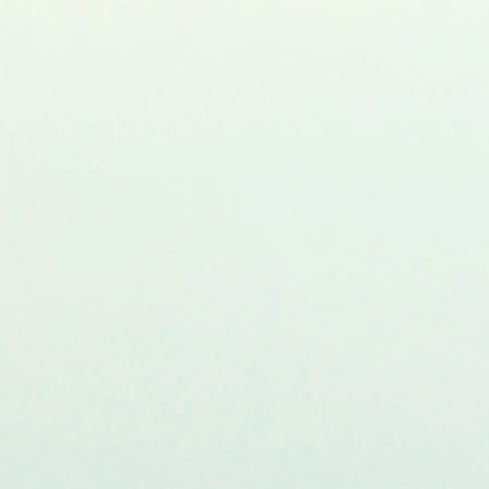
C18H32N6O5S
100 mg
in DMF, DMSO
1 g
NMR 1H and HPLC-MS
(95+%)
:
24 months after
receival at -20°C in the
dark. Transportation: at
room temperature for
up to 3 weeks.
Desiccate.