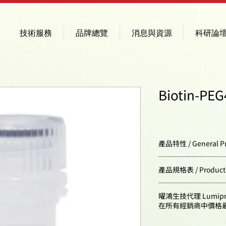
技術服務
品牌總覽
消息與資源
科研論
Biotin-PEG
產品特性 / General Pr
Appearance:
產品規格表 / Product Sp
Molecular weight:
Cat. #
曜鴻生技代理 Lumip
在所有經銷商中價格
CAS number:
2674-50mg