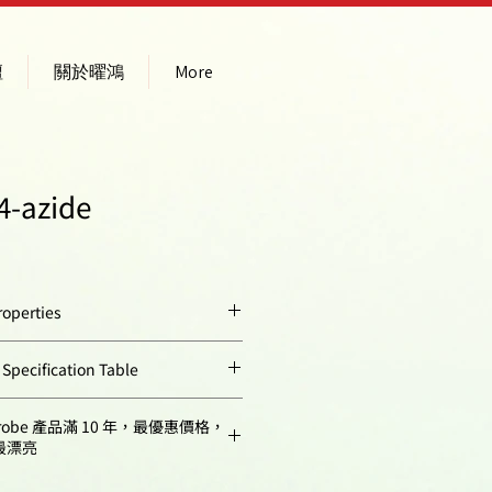
壇
關於曜鴻
More
4-azide
operties
beige solid
ecification Table
444.56
Quantity
robe 產品滿 10 年，最優惠價格，
最漂亮
875770-34-6
50 mg