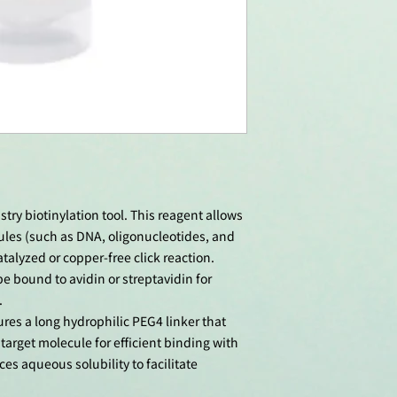
stry biotinylation tool. This reagent allows
ules (such as DNA, oligonucleotides, and
atalyzed or copper-free click reaction.
e bound to avidin or streptavidin for
.
tures a long hydrophilic PEG4 linker that
target molecule for efficient binding with
ces aqueous solubility to facilitate