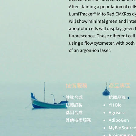
After staining a population of ce
LumiTracker® Mito Red CMXRos dye 
will show minimal green and inten
apoptotic cells will display gree
fluorescence. These different cel
using a flow cytometer, with both
of an argon-ion laser.
技術服務
產品專區
胜肽合成
抗體品牌
抗體訂製
YH Bio
基因合成
Agrisera
其他技術服務
AdipoGen
MyBioSource
Proimmune