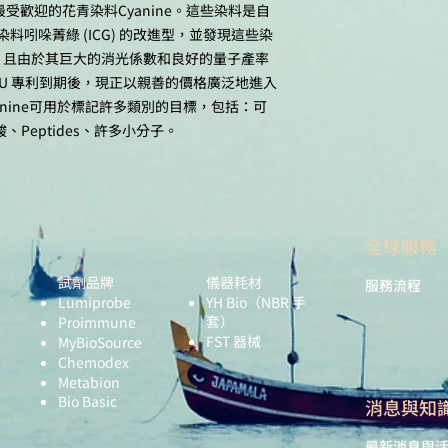
中最受歡迎的花青染料Cyanine。這些染料是自
染料吲哚菁綠 (ICG) 的改進型，並發現這些染
，且由於其巨大的消光係數和良好的量子產率
MU 專利到期後，現正以親善的價格廣泛地進入
nine可用於標記許多類別的目標，包括：可
、Peptides、許多小分子。
全球服務
試劑品牌
儀器耗材
服務流程
Lumiprobe
YH Bio
（NBR 手
套）
Proimmune
FST 器械
MyBioSource
Chemodex
Metabion
Bio Basic
​消息與知
最新消息與