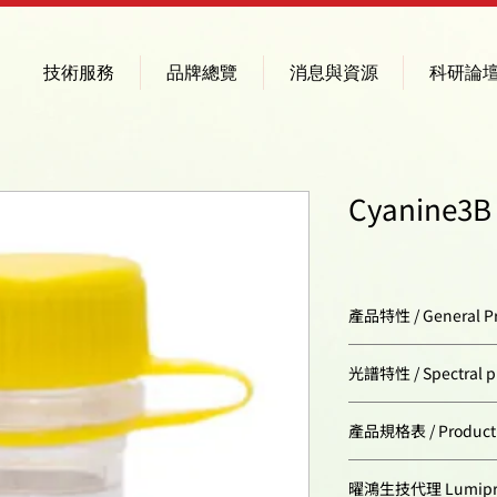
技術服務
品牌總覽
消息與資源
科研論
Cyanine3B
產品特性 / General Pr
Appearance:
光譜特性 / Spectral pr
Molecular weight:
Excitation/absorpt
產品規格表 / Product Sp
maximum, nm:
Molecular formula:
Cat. #
曜鴻生技代理 Lumip
ε, L
⋅
mol−1
⋅
cm−1: