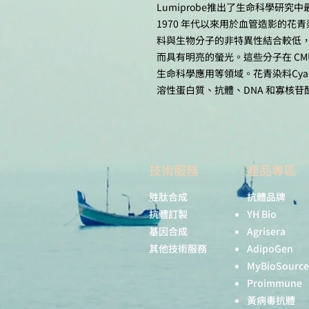
Lumiprobe推出了生命科學研究
1970 年代以來用於血管造影的花青
料與生物分子的非特異性結合較低
而具有明亮的螢光。這些分子在 C
生命科學應用等領域。花青染料Cya
溶性蛋白質、抗體、DNA 和寡核苷酸
技術服務
產品專區
胜肽合成
抗體品牌
抗體訂製
YH Bio
基因合成
Agrisera
其他技術服務
AdipoGen
MyBioSource
Proimmune
黃病毒抗體