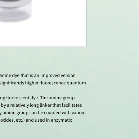
anine dye that is an improved version
 significantly higher fluorescence quantum
ing fluorescent dye. The amine group
y a relatively long linker that facilitates
ry amine group can be coupled with various
poxides, etc.) and used in enzymatic