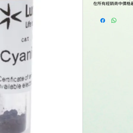
Solubility:
在所有經銷商中價格
193C0
Emission maximu
Quality control:
nm:
293C0
Fluorescence qua
493C0
Storage conditions
yield:
593C0
CF260:
693C0
CF280:
MSDS: