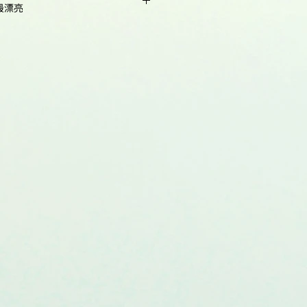
good in DMF, DMSO
最漂亮
1 mg
m,
571
NMR 1H and HPLC-MS
5 mg
(95+%)
ntum
0.68
25 mg
:
24 months after
receival at -20°C in the
50 mg
dark. Transportation: at
0.044
room temperature for
100 mg
up to 3 weeks.
0.077
Desiccate.
Download
Product specifications