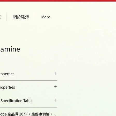
壇
關於曜鴻
More
 amine
operties
dark red powder
operties
695.33
ion
559
ecification Table
C37H47ClN4O5S
Quantity
robe 產品滿 10 年，最優惠價格，
121000