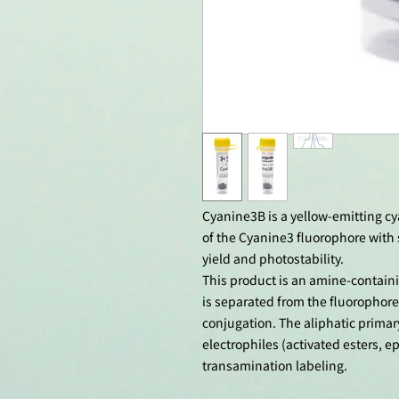
Cyanine3B is a yellow-emitting cy
of the Cyanine3 fluorophore with
yield and photostability.
This product is an amine-contain
is separated from the fluorophore b
conjugation. The aliphatic prima
electrophiles (activated esters, e
transamination labeling.