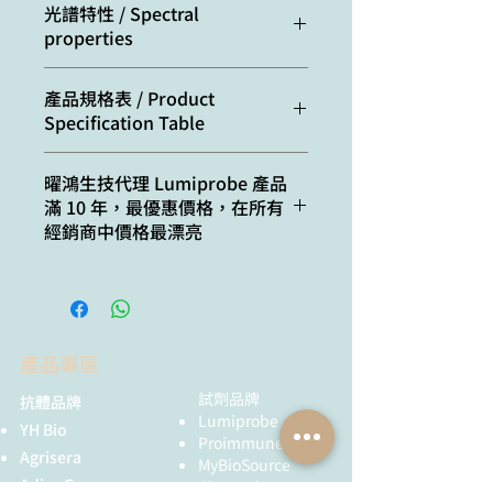
Appearance:
red powder
光譜特性 / Spectral
properties
Mass spec
439.5
M+
Excitation/absorption
555
產品規格表 / Product
increment:
maximum, nm:
Specification Table
Molecular
641.5
ε, L⋅mol−1⋅cm−1:
150000
weight:
Cat. #
Quantity
曜鴻生技代理 Lumiprobe 產品
滿 10 年，最優惠價格，在所有
Emission maximum,
570
CAS
2632339-91-2
11020
1 mg
經銷商中價格最漂亮
nm:
number:
21020
5 mg
Fluorescence
0.31
Molecular
C34H40N3BF4O4
quantum yield:
formula:
41020
25 mg
CF260:
0.04
IUPAC
3H-​Indolium, 2-​
產品專區
51020
50 mg
name:
[3-​(1,​3-​dihydro-​1,​
CF280:
0.09
3,​3-​trimethyl-​2H-​
試劑品牌
抗體品牌
61020
100 mg
Lumiprobe
indol-​2-​ylidene)​-​
YH Bio
Proimmune
1-​propen-​1-​yl]​-​1-​
81020
1 g
Agrisera
MyBioSource
[6-​[(2,​5-​dioxo-​1-​
AdipoGen
Chemodex
pyrrolidinyl)​oxy]​-​