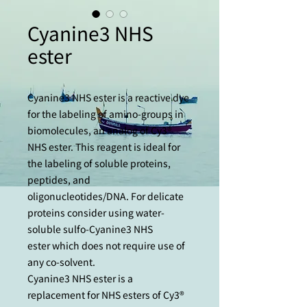
Cyanine3 NHS
ester
Cyanine3 NHS ester is a reactive dye
for the labeling of amino-groups in
biomolecules, an analog of Cy3®
NHS ester. This reagent is ideal for
the labeling of soluble proteins,
peptides, and
oligonucleotides/DNA. For delicate
proteins consider using water-
soluble sulfo-Cyanine3 NHS
ester which does not require use of
any co-solvent.
Cyanine3 NHS ester is a
replacement for NHS esters of Cy3®