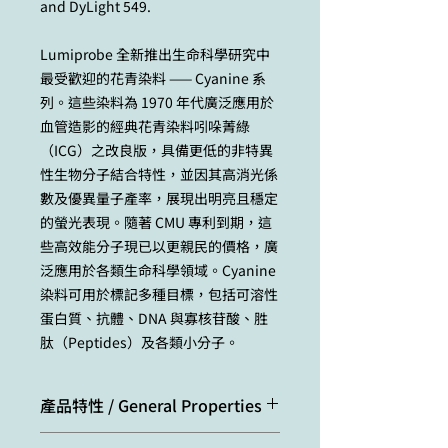
and DyLight 549.
Lumiprobe 全新推出生命科學研究中
最受歡迎的花青染料 —— Cyanine 系
列。這些染料為 1970 年代廣泛應用於
血管造影的經典花青染料吲哚菁綠
（ICG）之改良版，具備更低的非特異
性生物分子結合特性，並因其高消光係
數及優異量子產率，展現出明亮且穩定
的螢光表現。隨著 CMU 專利到期，這
些高效能分子現已以更親民的價格，廣
泛應用於各類生命科學領域。Cyanine
染料可用於標記多種目標，包括可溶性
蛋白質、抗體、DNA 與寡核苷酸、胜
肽（Peptides）及各類小分子。
產品特性 / General Properties