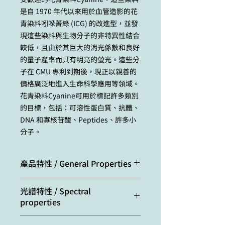
是自 1970 年代以來用於血管造影的花
青染料吲哚菁綠 (ICG) 的改進型，並發
現這些染料與生物分子的非特異性結合
較低，且由於其巨大的消光係數和良好
的量子產率而具有明亮的螢光。這些分
子在 CMU 專利到期後，現正以親善的
價格廣泛地進入生命科學應用等領域。
花青染料Cyanine可用於標記許多類別
的目標，包括：可溶性蛋白質、抗體、
DNA 和寡核苷酸、Peptides、許多小
分子。
產品特性 / General Properties
Appearance:
red powder
光譜特性 / Spectral
properties
Molecular
530.14
weight: