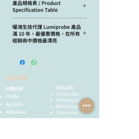
Excitation/absorption
555
產品規格表 / Product
maximum, nm:
Specification Table
Molecular
C33H40ClN3O
formula:
ε, L⋅mol−1⋅cm−1:
150000
Cat. #
Quantity
曜鴻生技代理 Lumiprobe 產品
Solubility:
soluble in organic
滿 10 年，最優惠價格，在所有
Emission maximum,
570
solvents (DMF,
A10B0
1 mg
經銷商中價格最漂亮
nm:
DMSO,
dichloromethane),
B10B0
5 mg
Fluorescence
0.31
, practically
quantum yield:
insoluble in water
C10B0
10 mg
(50 mg/L = 80 uM)
CF260:
0.04
產品專區
D10B0
25 mg
Quality
NMR 1H (95%),
CF280:
0.09
control:
HPLC-MS
試劑品牌
抗體品牌
E10B0
50 mg
Lumiprobe
YH Bio
Proimmune
Storage
Storage: 24
F10B0
100 mg
Agrisera
MyBioSource
conditions:
months after
AdipoGen
Chemodex
receival at -20°C in
Metabion
MyBioSource
the dark.
Bio Basic
Transportation: at
Proimmune
room temperature
黃病毒抗體