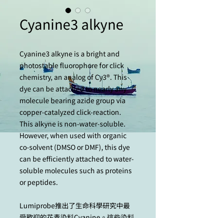
Cyanine3 alkyne
Cyanine3 alkyne is a bright and
photostable fluorophore for сlick
сhemistry, an analog of Cy3®. This
dye can be attached to nearly any
molecule bearing azide group via
copper-catalyzed click-reaction.
This alkyne is non-water-soluble.
However, when used with organic
co-solvent (DMSO or DMF), this dye
can be efficiently attached to water-
soluble molecules such as proteins
or peptides.
Lumiprobe推出了生命科學研究中最
受歡迎的花青染料Cyanine。這些染料