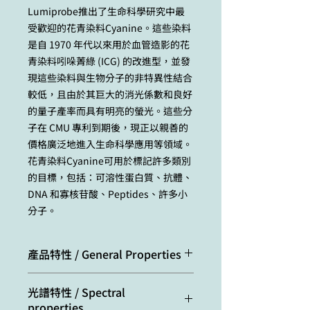
Lumiprobe推出了生命科學研究中最
受歡迎的花青染料Cyanine。這些染料
是自 1970 年代以來用於血管造影的花
青染料吲哚菁綠 (ICG) 的改進型，並發
現這些染料與生物分子的非特異性結合
較低，且由於其巨大的消光係數和良好
的量子產率而具有明亮的螢光。這些分
子在 CMU 專利到期後，現正以親善的
價格廣泛地進入生命科學應用等領域。
花青染料Cyanine可用於標記許多類別
的目標，包括：可溶性蛋白質、抗體、
DNA 和寡核苷酸、Peptides、許多小
分子。
產品特性 / General Properties
Appearance:
dark colored solid
光譜特性 / Spectral
properties