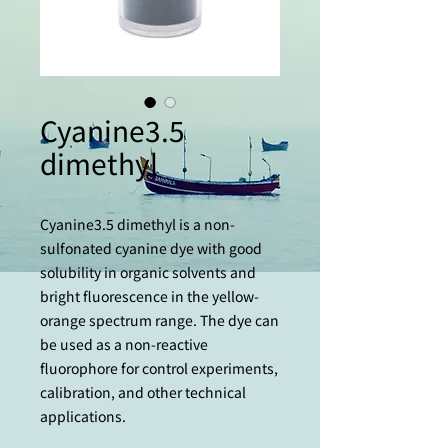
Cyanine3.5
dimethyl
Cyanine3.5 dimethyl is a non-
sulfonated cyanine dye with good
solubility in organic solvents and
bright fluorescence in the yellow-
orange spectrum range. The dye can
be used as a non-reactive
fluorophore for control experiments,
calibration, and other technical
applications.