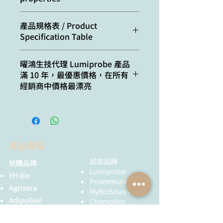
Molecular
493.08
weight:
Excitation/absorption
591
產品規格表 / Product
maximum, nm:
Specification Table
CAS
42849-61-6
number:
ε, L⋅mol−1⋅cm−1:
116000
Cat. #
Quantity
曜鴻生技代理 Lumiprobe 產品
Molecular
C33H33N2Cl
滿 10 年，最優惠價格，在所有
Emission maximum,
604
formula:
1869-25mg
25 mg
經銷商中價格最漂亮
nm:
Solubility:
soluble in organic
1869-100mg
100 mg
Fluorescence
0.35
solvents (DMF,
quantum yield:
DMSO,
1869-500mg
500 mg
dichloromethane),
CF260:
0.29
insoluble in water
產品專區
1869-1g
1 g
CF280:
0.22
Quality
NMR 1H, HPLC-MS
試劑品牌
抗體品牌
1869-5g
5 g
Lumiprobe
control:
(95%)
YH Bio
Proimmune
Agrisera
MyBioSource
Storage
Storage: 24
AdipoGen
Chemodex
conditions:
months after
Metabion
MyBioSource
receival at -20°C in
Bio Basic