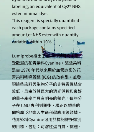
labeling, an equivalent of Cy2® NHS
ester minimal dye.
This reagent is specially quantified -
each package contains specified
amount of NHS ester with quantity
variation within 10%.
Lumiprobe推出了生命科學研究中最
受歡迎的花青染料Cyanine。這些染料
是自 1970 年代以來用於血管造影的花
青染料吲哚菁綠 (ICG) 的改進型，並發
現這些染料與生物分子的非特異性結合
較低，且由於其巨大的消光係數和良好
的量子產率而具有明亮的螢光。這些分
子在 CMU 專利到期後，現正以親善的
價格廣泛地進入生命科學應用等領域。
花青染料Cyanine可用於標記許多類別
的目標，包括：可溶性蛋白質、抗體、