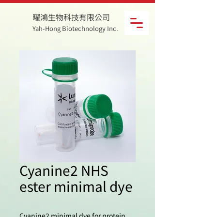
曜鴻生物科技有限公司
Yah-Hong Biotechnology Inc.
Cyanine2 NHS
ester minimal dye
Cyanine2 minimal dye for protein