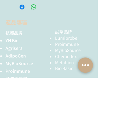
Quality
NMR 1H, HPLC-
Electrophoresis and In Silico
control:
MS, functional
Cleavage Site Prediction.
testing
International Journal of
產品專區
Molecular Sciences, 2023, 24(4),
Storage
Storage: 12
3236. doi: 10.3390/ijms24043236
試劑品牌
抗體品牌
conditions:
months after
McCarthy, K.P.; Go, D.B.; Senapati,
Lumiprobe
YH Bio
receival at -20°C
S.; Chang, H.-C. An integrated
Proimmune
in the dark.
Agrisera
ion-exchange membrane-based
MyBioSource
Transportation:
AdipoGen
microfluidic device for
Chemodex
at room
Metabion
irreversible dissociation and
MyBioSource
temperature for
Bio Basic
quantification of miRNA from
Proimmune
up to 3 weeks.
ribonucleoproteins. Lab on a
黃病毒抗體
Avoid prolonged
Chip, 2023, 23(2), 285-294. doi:
exposure to
Creative Biolabs
10.1039/d2lc00517d
light. Desiccate.
Creative Diagnostics
Pletnev, P. I.; Shulenina, O.;
Evfratov, S.; Treshin, V.; Subach,
儀器耗材
MSDS:
Download
M. F.; Serebryakova, M. V.;
YH Bio
（NBR 手套）
Osterman, I. A.; Paleskava, A.;
FST 器械
Product
Bogdanov, A. A.; Dontsova, O. A.;
specifications
Konevega, A. L.; Sergiev, P. V.
Ribosomal Protein S18
全球服務
技術服務