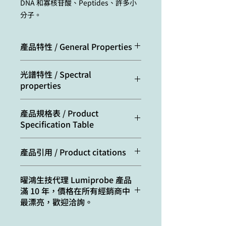
DNA 和寡核苷酸、Peptides、許多小
分子。
產品特性 / General Properties
Appearance:
yellow solid
光譜特性 / Spectral
properties
Mass spec
550.2
M+
Excitation/absorption
490
產品規格表 / Product
increment:
maximum, nm:
Specification Table
Molecular
637.39
Emission maximum, nm:
510
weight:
Cat. #
Quantity
產品引用 / Product citations
Molecular
C32H28BF4N3O6
1A041
5 nmol
Miltner, N.; Kalló, G.; Csősz, É.;
formula:
曜鴻生技代理 Lumiprobe 產品
Miczi, M.; Nagy, T.; Mahdi, M.;
滿 10 年，價格在所有經銷商中
2A041
10 nmol
Mótyán, J. A.; Tőzsér, J.
Solubility:
soluble in polar
最漂亮，歡迎洽詢。
Identification of SARS-CoV-2 Main
organic solvents
3A041
25 nmo
Protease (Mpro) Cleavage Sites
Using Two-Dimensional