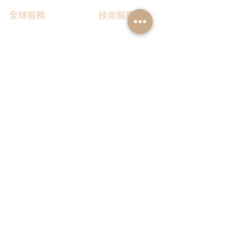
全球服務
技術服務
服務流程
胜肽合成
抗體訂製
基因合成
其他技術服務
​消息與知識
​關於我們
最新消息與活動公告
公司簡介
技術資訊／教學文章
加入我們
教育資源下載
聯絡我們
客戶案例與維護