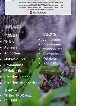
產品專區
試劑品牌
抗體品牌
Lumiprobe
YH Bio
Proimmune
Agrisera
MyBioSource
AdipoGen
Chemodex
Metabion
MyBioSource
Bio Basic
Proimmune
黃病毒抗體
Creative Biolabs
Creative Diagnostics
儀器耗材
YH Bio
（NBR 手套）
FST 器械