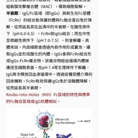
組裝膜攻擊複合體（MAC），導致細胞裂解。
半衰期
：IgG/Fc區域（即IgGs）與新生兒Fc受體
（FcRn）的結合能保護抗體與Fc融合蛋白免於降
解，從而延長其在血清中的半衰期。在酸性條件
下（pH 6.0-6.5），FcRn與IgGs結合；而在中性
至微鹼性條件下（pH 7.0-7.5），則會解離。具
體來說，內皮細胞會透過內吞作用形成囊泡，攝
取IgGs並形成酸化的內體，IgGs會與FcRn結合形
成IgGs-FcRn複合物。該複合物經由循環內體被
運送至細胞表面，在pH 7.4等生理條件下解離，
IgG再次釋放回血液循環中。透過這種受體介導的
回收機制，FcRn有效保護IgGs免於溶酶體降解，
從而延長其半衰期。
Knobs-into-Holes（KIH）Fc區域的特性與標準
的Fc融合區域或IgG抗體相似。