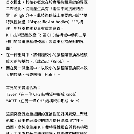
首次提出，其核心概念在於實現抗體重鏈的異源
二聚體化，從而產生具有「兩個不同抗原結合
臂」的 IgG 分子。此技術傳統上主要應用於**雙
特異性抗體（Bispecific Antibodies）**的構
建，對於藥物開發具有重要意義。
KIH 技術透過改變 Fc 區 CH3 結構域中參與二聚
作用的關鍵胺基酸殘基，製造出互補配對的界
面：
在一條重鏈中，將側鏈較小的胺基酸替換為體積
較大的胺基酸，形成凸起（Knob）。
而在另一條重鏈中，以較小的胺基酸替換原本較
大的殘基，形成凹槽（Hole）。
常見的突變組合為：
T366Y（在一條 CH3 結構域中形成 Knob）
Y407T（在另一條 CH3 結構域中形成 Hole）
這類突變促進重鏈間的互補性配對與異源二聚體
形成，藉由物理構型的吻合提升結構穩定性。
然而，高純度生產 KIH 雙特異性蛋白質具有挑戰
性，主因為其分子結構複雜，且兩條不同重鏈的