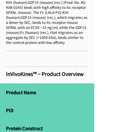
KIH (human):GDF15 (mouse) (rec.) (Prod. No. AG-
40B-0245) binds with high affinity to its receptor
GFRAL (mouse). The Fc (LALA-PG)-KIH
(human):GDF15 (mouse) (rec.), which migrates as
a dimer by SEC, binds to its receptor mouse
GFRAL with an EC50 ~15 ng/ml, while the GDF15
(mouse):Fc (human) (rec.), that migrates as an
aggregate by SEC (>1000 kDa), binds similar to
the control protein with low affinity.
InVivoKines™ − Product Overview
Product Name
PID
Protein Construct