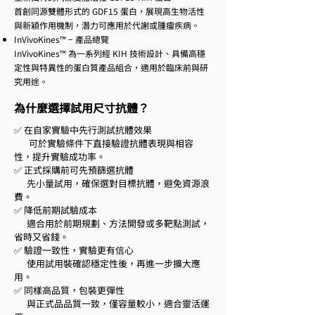
首創同源雙體形式的 GDF15 蛋白，展現高生物活性
與新穎作用機制，潛力可應用於代謝或腫瘤疾病。
InVivoKines™ − 產品總覽
InVivoKines™ 為一系列經 KIH 技術設計、具備高穩
定性與特異性的蛋白質產品組合，適用於臨床前與研
究用途。
為什麼選擇試用尺寸抗體？
✅ 在自家實驗中先行測試抗體效果
可於實驗條件下直接驗證抗體表現與相容
性，提升實驗成功率。
✅ 正式採購前可先預篩選抗體
先小量試用，確保選對目標抗體，避免資源浪
費。
✅ 降低前期試驗成本
適合用於前期規劃、方法開發或多靶點測試，
省時又省錢。
✅ 驗證一致性，實驗更有信心
使用試用裝確認穩定性後，再進一步擴大應
用。
✅ 同樣高品質，包裝更彈性
與正式品品質一致，僅容量較小，適合靈活運