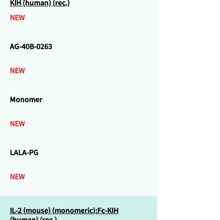
KIH (human) (rec.)
NEW
AG-40B-0263
NEW
Monomer
NEW
LALA-PG
NEW
IL-2 (mouse) (monomeric):Fc-KIH
(human) (rec.)