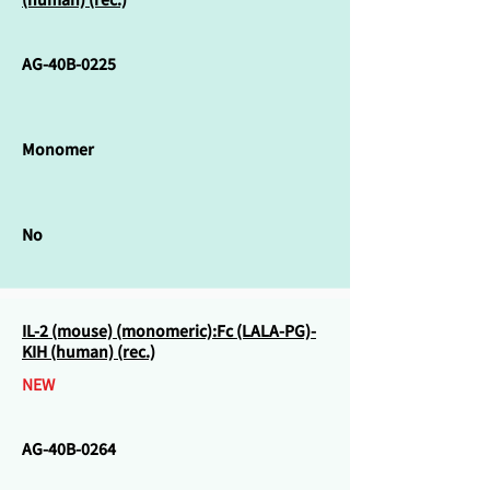
AG-40B-0225
Monomer
No
IL-2 (mouse) (monomeric):Fc (LALA-PG)-
KIH (human) (rec.)
NEW
AG-40B-0264