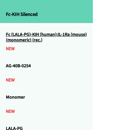
Fc-KIH Silenced
Fc (LALA-PG)-KIH (human):IL-1Ra (mouse)
(monomeric) (rec.)
NEW
AG-40B-0254
NEW
Monomer
NEW
LALA-PG