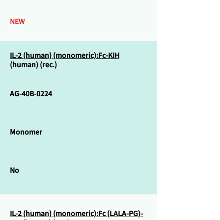
NEW
IL-2 (human) (monomeric):Fc-KIH
(human) (rec.)
AG-40B-0224
Monomer
No
IL-2 (human) (monomeric):Fc (LALA-PG)-