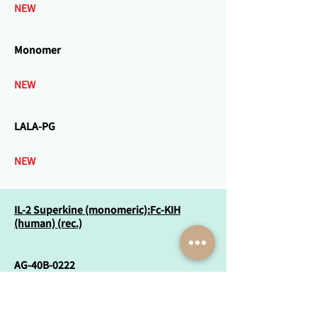
NEW
Monomer
NEW
LALA-PG
NEW
IL-2 Superkine (monomeric):Fc-KIH
(human) (rec.)
AG-40B-0222