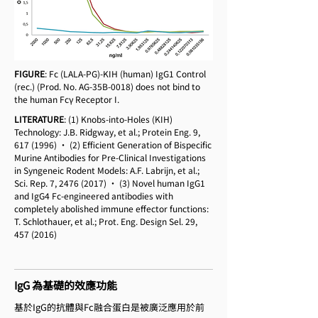
FIGURE
: Fc (LALA-PG)-KIH (human) IgG1 Control
(rec.) (Prod. No. AG-35B-0018) does not bind to
the human Fcγ Receptor I.
LITERATURE
: (1) Knobs-into-Holes (KIH)
Technology: J.B. Ridgway, et al.; Protein Eng. 9,
617 (1996)
• (2) Efficient Generation of Bispecific
Murine Antibodies for Pre-Clinical Investigations
in Syngeneic Rodent Models: A.F. Labrijn, et al.;
Sci. Rep. 7,
2476 (2017)
• (3) Novel human IgG1
and IgG4 Fc-engineered antibodies with
completely abolished immune effector functions:
T. Schlothauer, et al.; Prot. Eng. Design Sel. 29,
457 (2016)
IgG 為基礎的效應功能
基於IgG的抗體與Fc融合蛋白是被廣泛應用於前