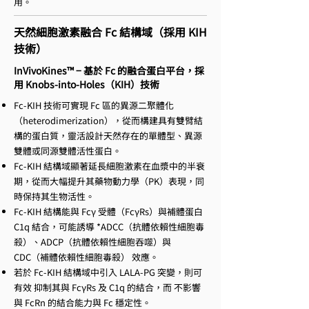
用。
天然細胞激素融合 Fc 結構域（採用 KIH
技術）
InVivoKines™ − 基於 Fc 的融合蛋白平台，採
用 Knobs-into-Holes（KIH）技術
Fc-KIH 技術可實現 Fc 區的異源二聚體化
（heterodimerization），從而構建具有雙臂結
構的蛋白質，靈活設計天然存在的單體型、異源
雙體或同源雙體活性蛋白。
Fc-KIH 結構域顯著延長細胞激素在血漿中的半衰
期，從而大幅提升其藥物動力學（PK）表現，同
時保持其生物活性。
Fc-KIH 結構能與 Fcγ 受體（FcγRs）與補體蛋白
C1q 結合，可能誘導 *ADCC（抗體依賴性細胞毒
殺）、ADCP（抗體依賴性細胞吞噬）與
CDC（補體依賴性細胞毒殺） 效應。
若於 Fc-KIH 結構域中引入 LALA-PG 突變，則可
有效 抑制其與 FcγRs 及 C1q 的結合，而 不影響
與 FcRn 的結合能力與 Fc 穩定性。