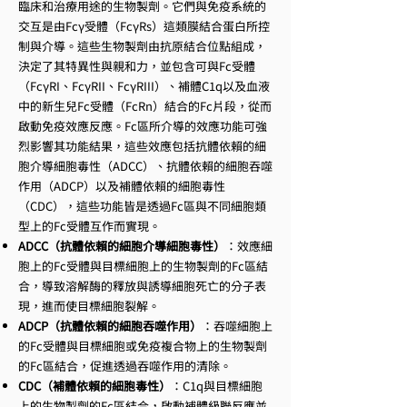
臨床和治療用途的生物製劑。它們與免疫系統的
交互是由Fcγ受體（FcγRs）這類膜結合蛋白所控
制與介導。這些生物製劑由抗原結合位點組成，
決定了其特異性與親和力，並包含可與Fc受體
（FcγRI、FcγRII、FcγRIII）、補體C1q以及血液
中的新生兒Fc受體（FcRn）結合的Fc片段，從而
啟動免疫效應反應。Fc區所介導的效應功能可強
烈影響其功能結果，這些效應包括抗體依賴的細
胞介導細胞毒性（ADCC）、抗體依賴的細胞吞噬
作用（ADCP）以及補體依賴的細胞毒性
（CDC），這些功能皆是透過Fc區與不同細胞類
型上的Fc受體互作而實現。
ADCC（抗體依賴的細胞介導細胞毒性）
：效應細
胞上的Fc受體與目標細胞上的生物製劑的Fc區結
合，導致溶解酶的釋放與誘導細胞死亡的分子表
現，進而使目標細胞裂解。
ADCP（抗體依賴的細胞吞噬作用）
：吞噬細胞上
的Fc受體與目標細胞或免疫複合物上的生物製劑
的Fc區結合，促進透過吞噬作用的清除。
CDC（補體依賴的細胞毒性）
：C1q與目標細胞
上的生物製劑的Fc區結合，啟動補體級聯反應並