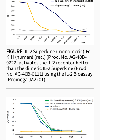
FIGURE
: IL-2 Superkine (monomeric):Fc-
KIH (human) (rec.) (Prod. No. AG-40B-
0222) activates the IL-2 receptor better
than the dimeric IL-2 Superkine (Prod.
No. AG-40B-0111) using the IL-2 Bioassay
(Promega JA2201).