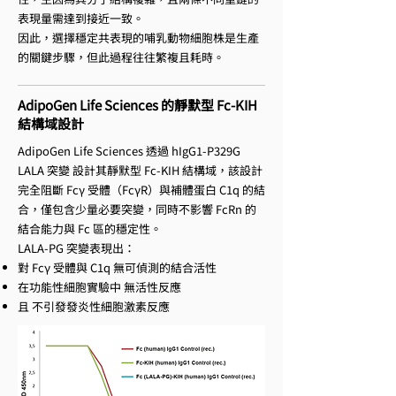
表現量需達到接近一致。
因此，選擇穩定共表現的哺乳動物細胞株是生產
的關鍵步驟，但此過程往往繁複且耗時。
AdipoGen Life Sciences 的靜默型 Fc-KIH
結構域設計
AdipoGen Life Sciences 透過 hIgG1-P329G
LALA 突變 設計其靜默型 Fc-KIH 結構域，該設計
完全阻斷 Fcγ 受體（FcγR）與補體蛋白 C1q 的結
合，僅包含少量必要突變，同時不影響 FcRn 的
結合能力與 Fc 區的穩定性。
LALA-PG 突變表現出：
對 Fcγ 受體與 C1q 無可偵測的結合活性
在功能性細胞實驗中 無活性反應
且 不引發發炎性細胞激素反應