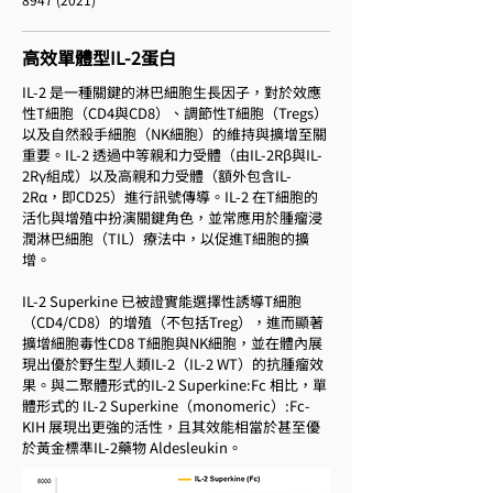
高效單體型IL-2蛋白
IL-2 是一種關鍵的淋巴細胞生長因子，對於效應
性T細胞（CD4與CD8）、調節性T細胞（Tregs）
以及自然殺手細胞（NK細胞）的維持與擴增至關
重要。IL-2 透過中等親和力受體（由IL-2Rβ與IL-
2Rγ組成）以及高親和力受體（額外包含IL-
2Rα，即CD25）進行訊號傳導。IL-2 在T細胞的
活化與增殖中扮演關鍵角色，並常應用於腫瘤浸
潤淋巴細胞（TIL）療法中，以促進T細胞的擴
增。
IL-2 Superkine 已被證實能選擇性誘導T細胞
（CD4/CD8）的增殖（不包括Treg），進而顯著
擴增細胞毒性CD8 T細胞與NK細胞，並在體內展
現出優於野生型人類IL-2（IL-2 WT）的抗腫瘤效
果。與二聚體形式的IL-2 Superkine:Fc 相比，單
體形式的 IL-2 Superkine（monomeric）:Fc-
KIH 展現出更強的活性，且其效能相當於甚至優
於黃金標準IL-2藥物 Aldesleukin。