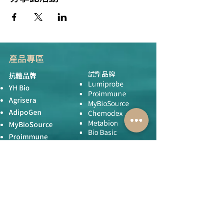
產品專區
試劑品牌
抗體品牌
Lumiprobe
YH Bio
Proimmune
Agrisera
MyBioSource
AdipoGen
Chemodex
Metabion
MyBioSource
Bio Basic
Proimmune
黃病毒抗體
Creative Biolabs
Creative Diagnostics
儀器耗材
YH Bio
（NBR 手套）
FST 器械