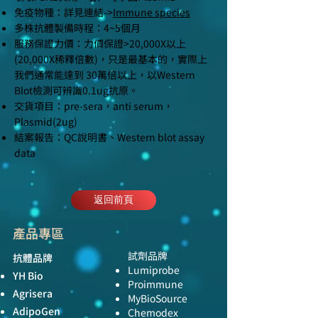
免疫物種：詳見連結->
Immune species
多株抗體製備時程：4~5個月
服務保證力價：力價保證>20,000X以上
(20,000X稀釋倍數)，只是最基本的，實際上
我們通常能達到 30萬倍以上，以Western
Blot檢測可辨識0.1ug抗原。
交貨項目：pre-sera，anti serum，
Plasmid(2ug)
結案報告：QC說明書、Western blot assay
data
返回前頁
產品專區
試劑品牌
抗體品牌
Lumiprobe
YH Bio
Proimmune
Agrisera
MyBioSource
AdipoGen
Chemodex