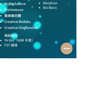
Metabion
MyBioSource
Bio Basic
Proimmune
黃病毒抗體
Creative Biolabs
Creative Diagnostics
儀器耗材
YH Bio
（NBR 手套）
FST 器械
全球服務
技術服務
服務流程
胜肽合成
抗體訂製
基因合成
其他技術服務
​消息與知識
​關於我們