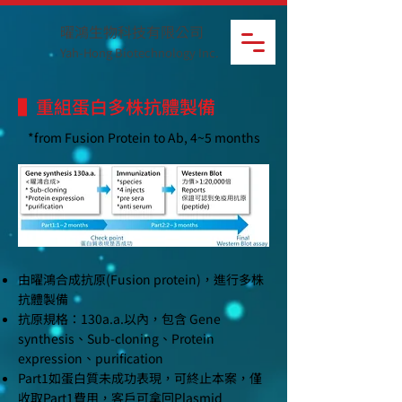
曜鴻生物科技有限公司
Yah-Hong Biotechnology Inc.
▌重組蛋白多株抗體製備
*from Fusion Protein to Ab, 4~5 months
由曜鴻合成抗原(Fusion protein)，進行多株
抗體製備
抗原規格：130a.a.以內，包含 Gene
synthesis、Sub-cloning、Protein
expression、purification
Part1如蛋白質未成功表現，可終止本案，僅
收取Part1費用，客戶可拿回Plasmid