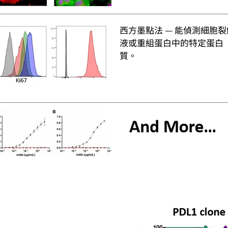
西方墨點法 — 能偵測細胞裂
液或重組蛋白中的特定蛋白
質。