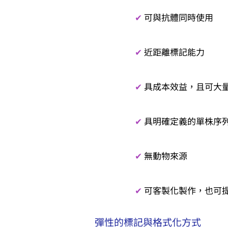
✔
可與抗體同時使用
✔
近距離標記能力
✔
具成本效益，且可大
✔
具明確定義的單株序
✔
無動物來源
✔
可客製化製作，也可
彈性的標記與格式化方式