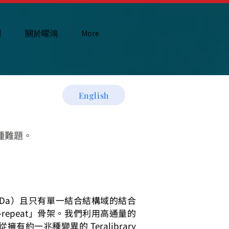
壇
關於曜鴻
More
English
種難題。
15 kDa）且只有單一結合結構域的結合
-repeat」骨架。我們利用高通量的
擁有約一兆種變異的 Teralibrary