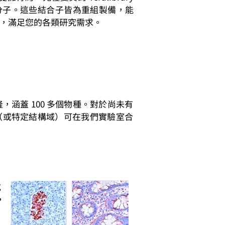
分子。這些結合子皆為重組製備，能
，滿足您的各類研究需求。
克隆，涵蓋 100 多個物種。對於尚未有
白（或特定結構域）可在我們實驗室合
或
，