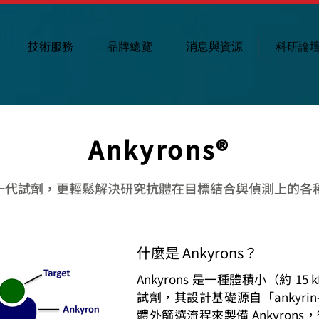
技術服務
品牌總覽
消息與資源
科研論
Ankyrons®
一代試劑，更輕鬆解決研究抗體在目標結合與偵測上的各
什麼是 Ankyrons？
Ankyrons 是一種體積小（約 
試劑，其設計基礎源自「ankyrin
體外篩選流程來製備 Ankyrons，從