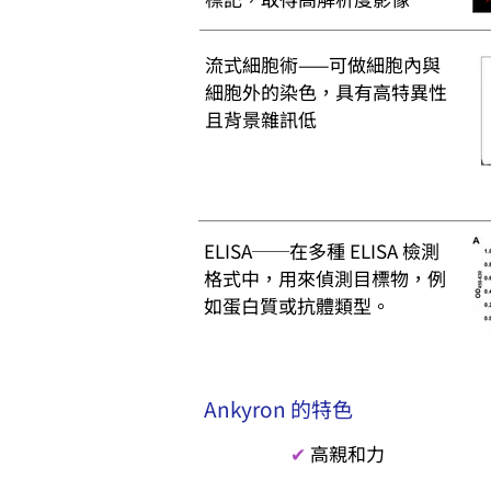
流式細胞術——可做細胞內與
細胞外的染色，具有高特異性
且背景雜訊低
ELISA──在多種 ELISA 檢測
格式中，用來偵測目標物，例
如蛋白質或抗體類型。
Ankyron 的特色
✔
高親和力