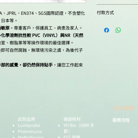
一箱十盒, 每盒100支,
付款方式
、JPRL、EN374、SGS國際認證，不含塑化
、日本等。
現金匯款
過敏原
。尊重客戶，保護員
工、病患及家人。
匯款資訊請來電洽
多化學溶劑抗性較
PVC
（VINYL）與NR（天然
驗室
、
樹脂業等等操作環境的最佳選擇。
後即可自然腐蝕，無環
境污染之虞，為後代子
手部的感
覺，卻仍然保持貼手
，讓您工作起來
全球服務
試劑品牌
儀器耗材
服務流程
Lumiprobe
YH Bio
（NBR 手
套）
Proimmune
FST 器械
MyBioSource