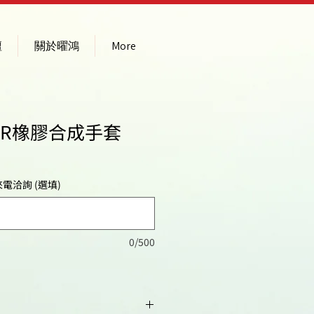
壇
關於曜鴻
More
e NBR橡膠合成手套
電洽詢 (選填)
0/500