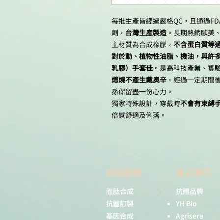
每批生產皆經過嚴格QC，且通過FDA
劑，
台灣生產製造
。長期熱銷歐美
主材質為合成橡膠，
不含蛋白質等
對於動、植物性油脂、機油，與許
乳膠）手套佳
。是高科技產業、實
燃燒不產生戴奧辛
，經過一定期間
孫保留盡一份心力。
獨家特殊設計，穿戴時
不會有束縛
倍感舒適及俐落。
技術服務
產品專區
胜肽合成
抗體品牌
抗體訂製
YH Bio
基因合成
Agrisera